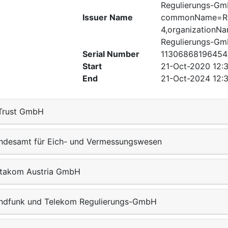
Regulierungs-G
Issuer Name
commonName=RT
4,organizationN
Regulierungs-G
Serial Number
11306868196454
Start
21-Oct-2020 12:
End
21-Oct-2024 12:
Trust GmbH
ndesamt für Eich- und Vermessungswesen
takom Austria GmbH
ndfunk und Telekom Regulierungs-GmbH