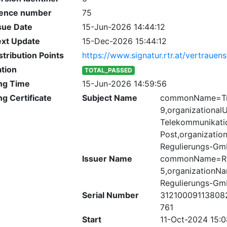
ence number
75
sue Date
15-Jun-2026 14:44:12
ext Update
15-Dec-2026 15:44:12
stribution Points
https://www.signatur.rtr.at/vertrauens
ation
TOTAL_PASSED
ng Time
15-Jun-2026 14:59:56
ng Certificate
Subject Name
commonName=Tru
9,organizationa
Telekommunikati
Post,organizati
Regulierungs-G
Issuer Name
commonName=RT
5,organizationN
Regulierungs-G
Serial Number
3121000911380
761
Start
11-Oct-2024 15:0