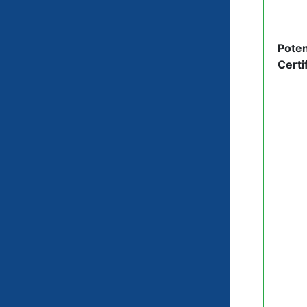
Poten
Certi