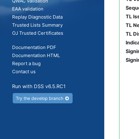
QWAC validation
Sequ
EAA validation
TL Is
Replay Diagnostic Data
Trusted Lists Summary
TL N
OJ Trusted Certificates
TL Di
Indic
Documentation PDF
Signi
Documentation HTML
Signi
Report a bug
Contact us
Run with DSS v
6.5.RC1
Try the develop branch