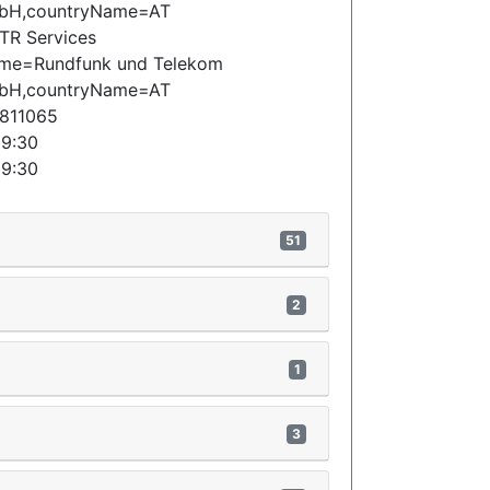
mbH,countryName=AT
R Services
ame=Rundfunk und Telekom
mbH,countryName=AT
811065
39:30
39:30
51
2
1
3