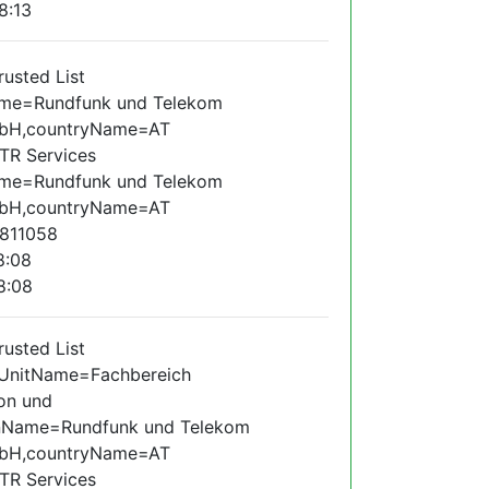
8:13
sted List
ame=Rundfunk und Telekom
mbH,countryName=AT
R Services
ame=Rundfunk und Telekom
mbH,countryName=AT
811058
8:08
8:08
sted List
alUnitName=Fachbereich
on und
onName=Rundfunk und Telekom
mbH,countryName=AT
R Services