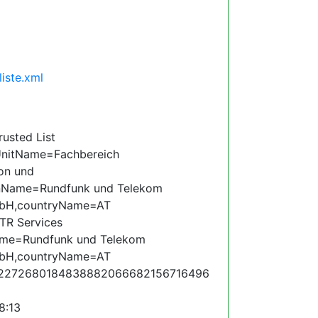
liste.xml
sted List
lUnitName=Fachbereich
on und
onName=Rundfunk und Telekom
mbH,countryName=AT
R Services
ame=Rundfunk und Telekom
mbH,countryName=AT
82272680184838882066682156716496
8:13