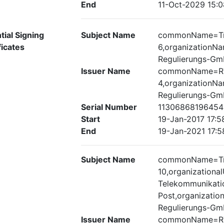
End
11-Oct-2029 15:0
tial Signing
Subject Name
commonName=Tru
ficates
6,organizationN
Regulierungs-G
Issuer Name
commonName=RT
4,organizationN
Regulierungs-G
Serial Number
11306868196454
Start
19-Jan-2017 17:5
End
19-Jan-2021 17:5
Subject Name
commonName=Tru
10,organization
Telekommunikati
Post,organizati
Regulierungs-G
Issuer Name
commonName=RT