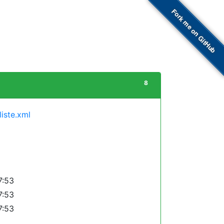
Fork me on GitHub
8
liste.xml
7:53
7:53
7:53