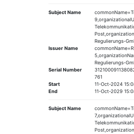
Subject Name
commonName=Tru
9,organizationa
Telekommunikati
Post,organizati
Regulierungs-G
Issuer Name
commonName=RT
5,organizationN
Regulierungs-G
Serial Number
3121000911380
761
Start
11-Oct-2024 15:0
End
11-Oct-2029 15:0
Subject Name
commonName=Tru
7,organizationa
Telekommunikati
Post,organizati