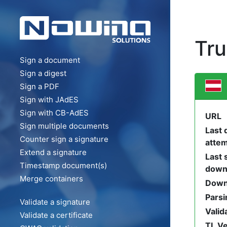
Tru
Sign a document
Sign a digest
Sign a PDF
Sign with JAdES
Sign with CB-AdES
URL
Sign multiple documents
Last
Counter sign a signature
atte
Extend a signature
Last 
Timestamp document(s)
down
Merge containers
Down
Parsi
Validate a signature
Valid
Validate a certificate
TL Ve