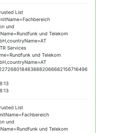
sted List
lUnitName=Fachbereich
on und
onName=Rundfunk und Telekom
mbH,countryName=AT
R Services
ame=Rundfunk und Telekom
mbH,countryName=AT
82272680184838882066682156716496
8:13
8:13
sted List
lUnitName=Fachbereich
on und
onName=Rundfunk und Telekom