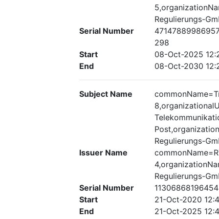
5,organizationN
Regulierungs-G
Serial Number
4714788998695
298
Start
08-Oct-2025 12:
End
08-Oct-2030 12:
Subject Name
commonName=Tru
8,organizationa
Telekommunikati
Post,organizati
Regulierungs-G
Issuer Name
commonName=RT
4,organizationN
Regulierungs-G
Serial Number
11306868196454
Start
21-Oct-2020 12:
End
21-Oct-2025 12: