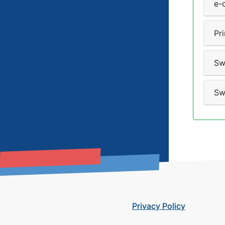
e-
Pr
Sw
Sw
Privacy Policy