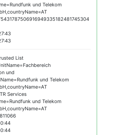
ame=Rundfunk und Telekom
mbH,countryName=AT
75431787506916949335182481745304
27:43
27:43
sted List
lUnitName=Fachbereich
on und
onName=Rundfunk und Telekom
mbH,countryName=AT
R Services
ame=Rundfunk und Telekom
mbH,countryName=AT
811066
40:44
40:44